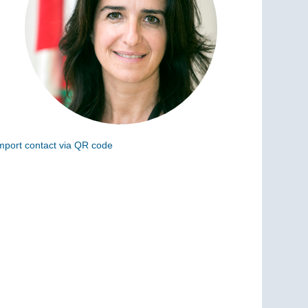
mport contact via QR code
can the following code to add this charge to your
ontacts (vCard)