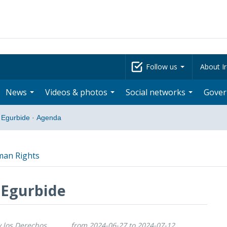
Follow us
About Ir
News
Videos & photos
Social networks
Gove
 Egurbide
·
Agenda
man Rights
 Egurbide
y los Derechos
from 2024-06-27 to 2024-07-12