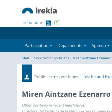
<<
es
eu
en
Participation
Departments
Agenda
Start
·
Public sector politicians
·
Miren Aintzane Ezenarro
Public sector politicians
Justice and Hu
Miren Aintzane Ezenarro
Other positions in recent legislatures:
Roles
Start date - End date
Directora del Instituto de la Memoria, la Convivencia 