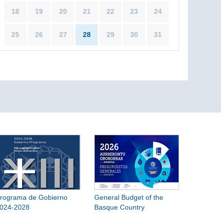
18
19
20
21
22
23
24
25
26
27
28
29
30
31
rograma de Gobierno
General Budget of the
024-2028
Basque Country