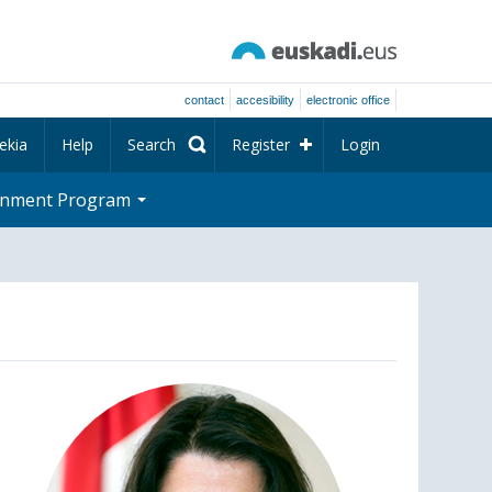
contact
accesibility
electronic office
ekia
Help
Search
Register
Login
rnment Program