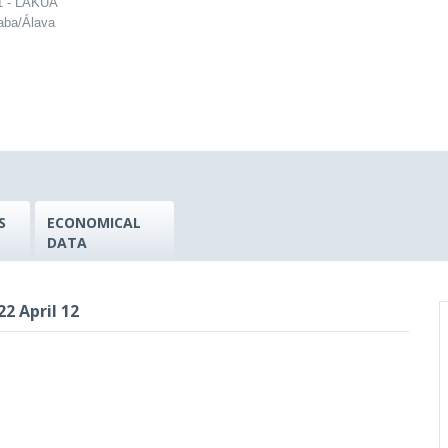
 1 - LAKUA
raba/Álava
S
ECONOMICAL
DATA
22 April 12