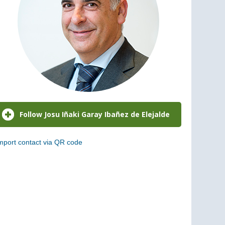
mport contact via QR code
can the following code to add this charge to your
ontacts (vCard)