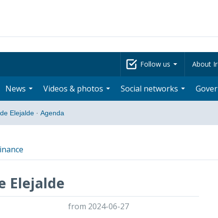
Follow us
About Ir
News
Videos & photos
Social networks
Gove
de Elejalde
·
Agenda
inance
e Elejalde
from 2024-06-27