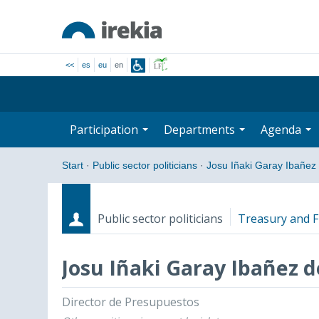
<<
es
eu
en
Participation
Departments
Agenda
Start
·
Public sector politicians
·
Josu Iñaki Garay Ibañez 
Public sector politicians
Treasury and F
Josu Iñaki Garay Ibañez d
Roles
Start date - End date
Director de Presupuestos