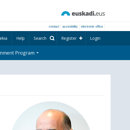
contact
accesibility
electronic office
ekia
Help
Search
Register
Login
rnment Program