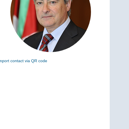
mport contact via QR code
can the following code to add this charge to your
ontacts (vCard)