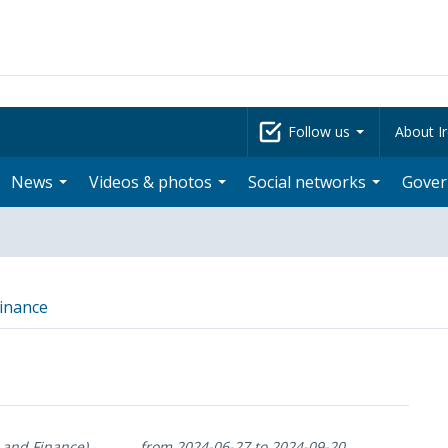
Follow us
About Ir
News
Videos & photos
Social networks
Gove
inance
 and Finance)
from 2024-06-27 to 2024-09-20