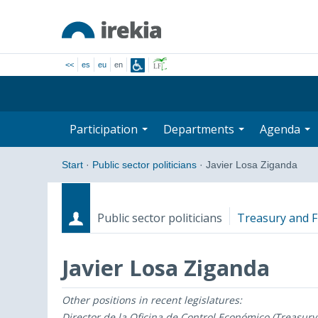
<<
es
eu
en
Participation
Departments
Agenda
Start
·
Public sector politicians
·
Javier Losa Ziganda
Public sector politicians
Treasury and F
Javier Losa Ziganda
Other positions in recent legislatures:
Roles
Start date - End date
Director de la Oficina de Control Económico (Treasury