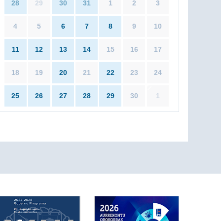
28
29
30
31
1
2
3
4
5
6
7
8
9
10
11
12
13
14
15
16
17
18
19
20
21
22
23
24
25
26
27
28
29
30
1