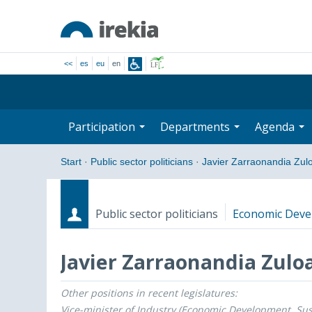
<<
es
eu
en
Participation
Departments
Agenda
Start
·
Public sector politicians
·
Javier Zarraonandia Zul
Public sector politicians
Economic Devel
Javier Zarraonandia Zulo
Other positions in recent legislatures:
Roles
Start date - End date
Vice-minister of Industry (Economic Development, Sus