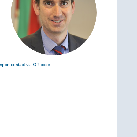
mport contact via QR code
can the following code to add this charge to your
ontacts (vCard)