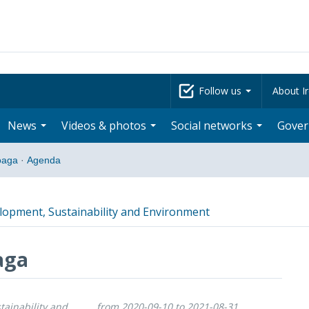
Follow us
About Ir
News
Videos & photos
Social networks
Gove
oaga
·
Agenda
opment, Sustainability and Environment
aga
tainability and
from 2020-09-10 to 2021-08-31