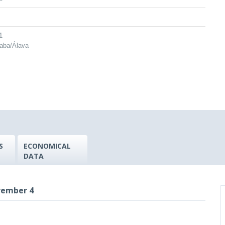
1
raba/Álava
S
ECONOMICAL
DATA
vember 4