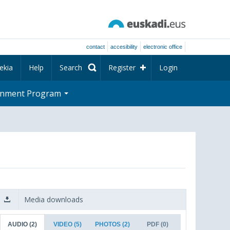
contact
accesibility
electronic office
ekia
Help
Search
Register
Login
rnment Program
Media downloads
AUDIO
(2)
VIDEO
(5)
PHOTOS
(2)
PDF
(0)