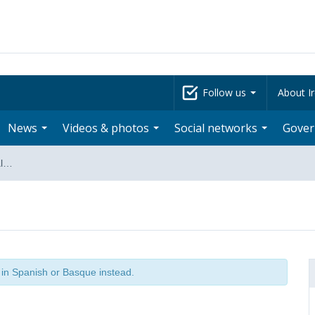
Follow us
About Ir
News
Videos & photos
Social networks
Gove
al…
t in Spanish or Basque instead.