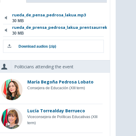
rueda_de_pensa_pedrosa_lakua.mp3
30 MB
rueda_de_prensa_pedrosa_lakua_prentsaurrek...
30 MB
Download audios (zip)
Politicians attending the event
María Begoña Pedrosa Lobato
Consejera de Educación (XIII term)
Lucía Torrealday Berrueco
Viceconsejera de Políticas Educativas (XIII
term)