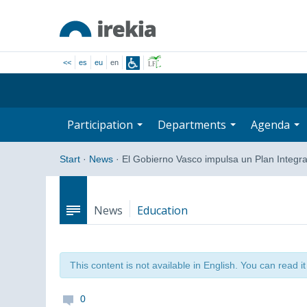
<<
es
eu
en
Participation
Departments
Agenda
Start
·
News
·
El Gobierno Vasco impulsa un Plan Integr
News
Education
This content is not available in English. You can read i
0