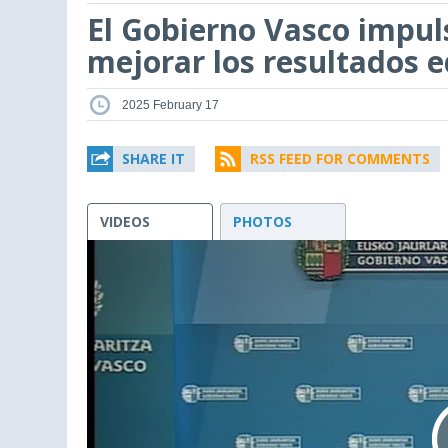
El Gobierno Vasco impul
mejorar los resultados 
2025 February 17
SHARE IT
RSS FEED FOR COMMENTS
VIDEOS
PHOTOS
This
is
a
modal
window.