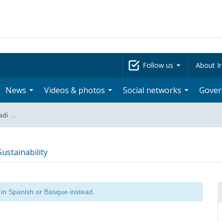
Follow us
About Ir
News
Videos & photos
Social networks
Gove
kadi …
ustainability
t in Spanish or Basque instead.