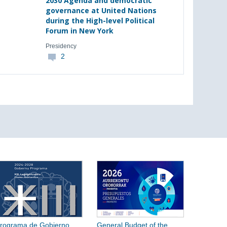
2030 Agenda and democratic
governance at United Nations
during the High-level Political
Forum in New York
Presidency
2
rograma de Gobierno
General Budget of the