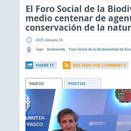
El Foro Social de la Bio
medio centenar de agent
conservación de la natu
2025 January 24
Tags
biodiversity
Foro Social de la Biodiversidad de Eus
SHARE IT
RSS FEED FOR COMMENTS
VIDEOS
PHOTOS
This
is
a
modal
window.