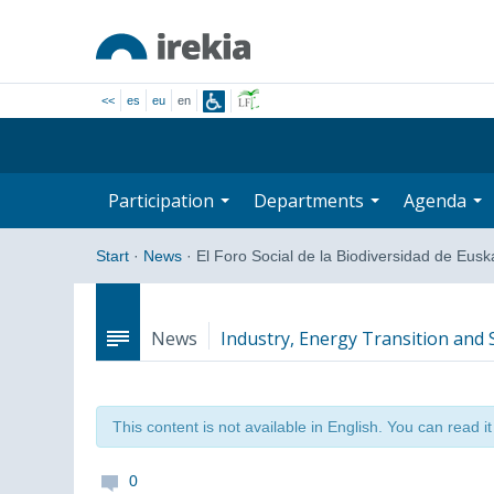
<<
es
eu
en
Participation
Departments
Agenda
Start
·
News
·
El Foro Social de la Biodiversidad de Eus
News
Industry, Energy Transition and S
This content is not available in English. You can read i
0