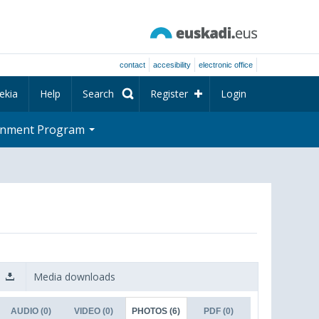
contact
accesibility
electronic office
ekia
Help
Search
Register
Login
rnment Program
Media downloads
AUDIO
(0)
VIDEO
(0)
PHOTOS
(6)
PDF
(0)