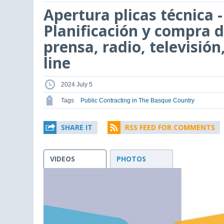
Apertura plicas técnica 
Planificación y compra d
prensa, radio, televisión
line
2024 July 5
Tags
Public Contracting in The Basque Country
SHARE IT
RSS FEED FOR COMMENTS
VIDEOS
PHOTOS
This
is
a
modal
window.