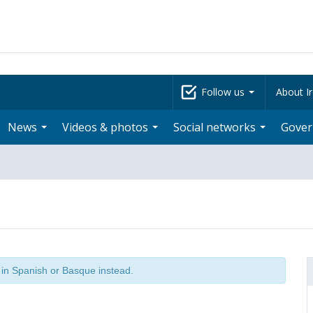
Follow us
About Ir
News
Videos & photos
Social networks
Gove
t in Spanish or Basque instead.