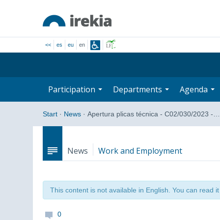
<<
es
eu
en
Participation
Departments
Agenda
Start
·
News
·
Apertura plicas técnica - C02/030/2023 -…
News
Work and Employment
This content is not available in English. You can read i
0