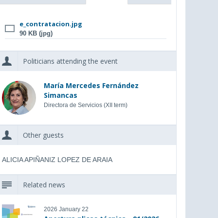
e_contratacion.jpg
90 KB (jpg)
Politicians attending the event
María Mercedes Fernández
Simancas
Directora de Servicios (XII term)
Other guests
ALICIA APIÑANIZ LOPEZ DE ARAIA
Related news
2026 January 22