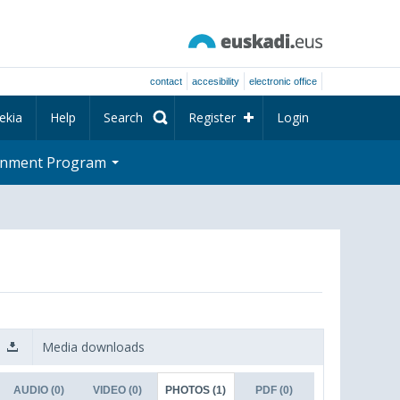
contact
accesibility
electronic office
ekia
Help
Search
Register
Login
rnment Program
Media downloads
AUDIO
(0)
VIDEO
(0)
PHOTOS
(1)
PDF
(0)