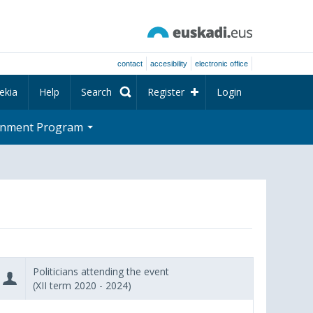
contact
accesibility
electronic office
ekia
Help
Search
Register
Login
rnment Program
Politicians attending the event
(XII term 2020 - 2024)