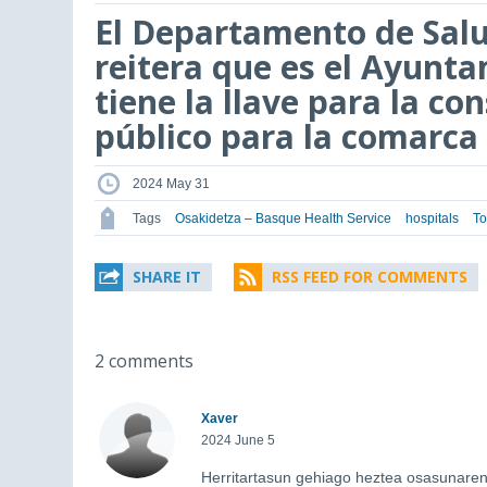
El Departamento de Salu
reitera que es el Ayunta
tiene la llave para la co
público para la comarca
2024 May 31
Tags
Osakidetza – Basque Health Service
hospitals
To
SHARE IT
RSS FEED FOR COMMENTS
2 comments
Xaver
2024 June 5
Herritartasun gehiago heztea osasunaren