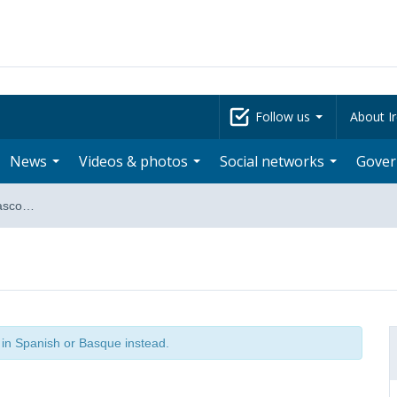
Follow us
About Ir
News
Videos & photos
Social networks
Gove
Vasco…
t in Spanish or Basque instead.