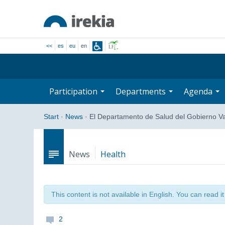
<<
es
eu
en
Participation
Departments
Agenda
Start
·
News
·
El Departamento de Salud del Gobierno 
News
Health
This content is not available in English. You can read i
2