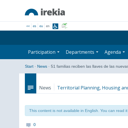
<<
es
eu
en
Participation
Departments
Agenda
Start
·
News
·
51 familias reciben las llaves de las nuev
News
Territorial Planning, Housing a
This content is not available in English. You can read i
0