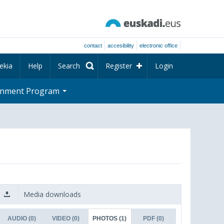
contact
accesibility
electronic office
ekia
Help
Search
Register
Login
rnment Program
Media downloads
AUDIO
(0)
VIDEO
(0)
PHOTOS
(1)
PDF
(0)