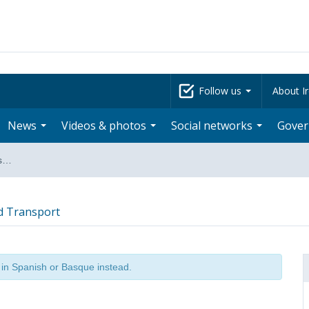
Follow us
About Ir
News
Videos & photos
Social networks
Gove
as…
nd Transport
t in Spanish or Basque instead.