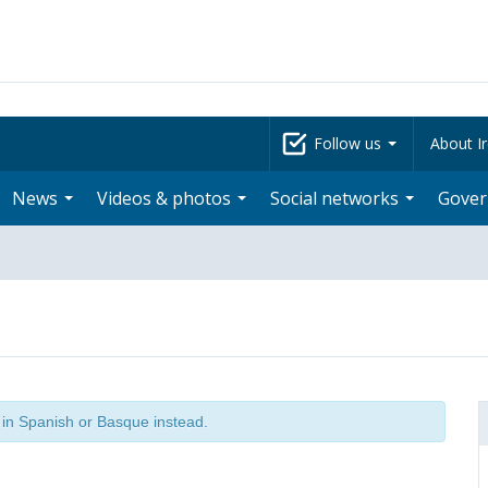
Follow us
About Ir
News
Videos & photos
Social networks
Gove
t in Spanish or Basque instead.