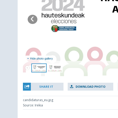
‹
Hide photo gallery
SHARE IT
DOWNLOAD PHOTO
candidaturas_eu.jpg
Source: Irekia