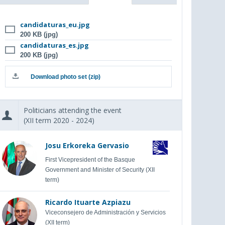
candidaturas_eu.jpg
200 KB (jpg)
candidaturas_es.jpg
200 KB (jpg)
Download photo set (zip)
Politicians attending the event
(XII term 2020 - 2024)
Josu Erkoreka Gervasio
First Vicepresident of the Basque
Government and Minister of Security (XII
term)
Ricardo Ituarte Azpiazu
Viceconsejero de Administración y Servicios
(XII term)