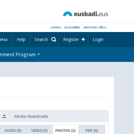
contact
accesibility
electronic office
ekia
Help
Search
Register
Login
rnment Program
Media downloads
AUDIO
(0)
VIDEO
(0)
PHOTOS
(2)
PDF
(0)