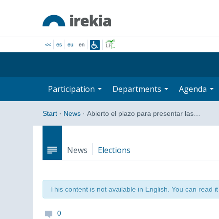
<<
es
eu
en
Participation
Departments
Agenda
Start
·
News
·
Abierto el plazo para presentar las…
News
Elections
This content is not available in English. You can read i
0