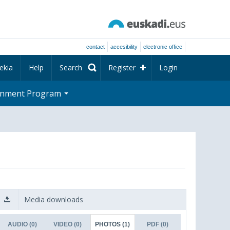
contact
accesibility
electronic office
ekia
Help
Search
Register
Login
rnment Program
Media downloads
AUDIO
(0)
VIDEO
(0)
PHOTOS
(1)
PDF
(0)