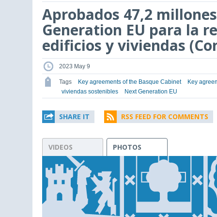
Aprobados 47,2 millones
Generation EU para la re
edificios y viviendas (C
2023 May 9
Tags
Key agreements of the Basque Cabinet
Key agreem
viviendas sostenibles
Next Generation EU
SHARE IT
RSS FEED FOR COMMENTS
VIDEOS
PHOTOS