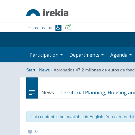
<<
es
eu
en
Participation
Departments
Agenda
Start
·
News
·
Aprobados 47,2 millones de euros de fo
News
Territorial Planning, Housing a
This content is not available in English. You can read i
0