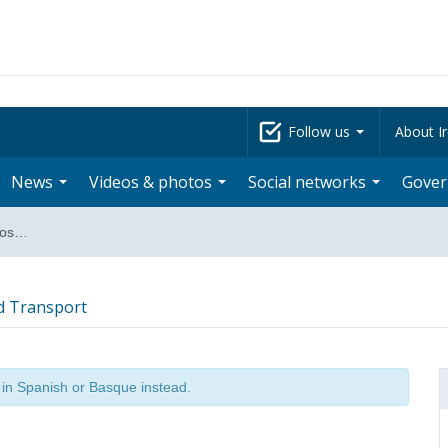
Follow us
About Ir
News
Videos & photos
Social networks
Gove
ndos…
nd Transport
t in Spanish or Basque instead.