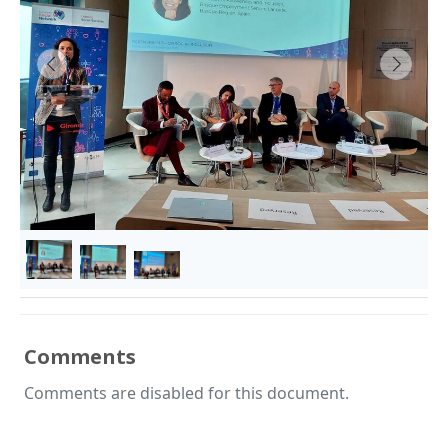
&lsaquo; Prev
Next &
Comments
Comments are disabled for this document.