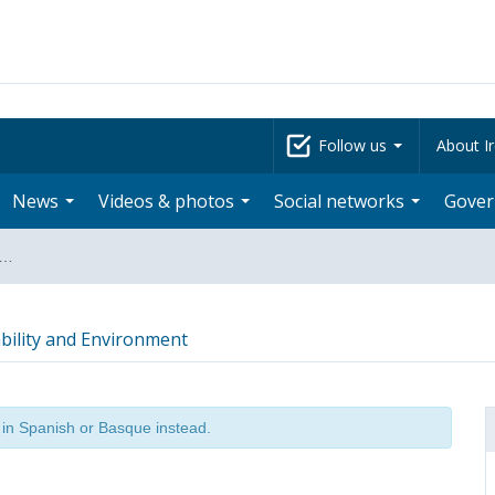
Follow us
About Ir
News
Videos & photos
Social networks
Gove
a…
bility and Environment
t in Spanish or Basque instead.