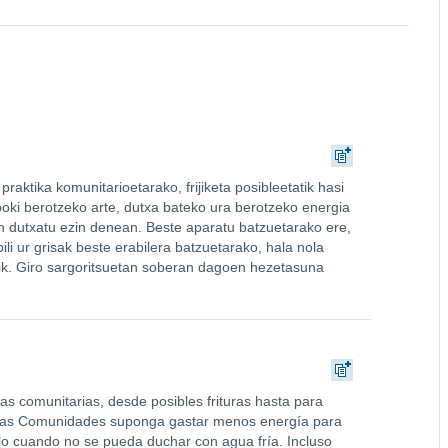
aktika komunitarioetarako, frijiketa posibleetatik hasi
boki berotzeko arte, dutxa bateko ura berotzeko energia
in dutxatu ezin denean. Beste aparatu batzuetarako ere,
ili ur grisak beste erabilera batzuetarako, hala nola
tik. Giro sargoritsuetan soberan dagoen hezetasuna
as comunitarias, desde posibles frituras hasta para
intas Comunidades suponga gastar menos energía para
lo cuando no se pueda duchar con agua fría. Incluso