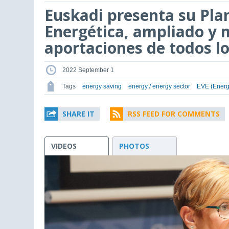
Euskadi presenta su Pla
Energética, ampliado y 
aportaciones de todos l
2022 September 1
Tags
energy saving
energy / energy sector
EVE (Energ
SHARE IT
RSS FEED FOR COMMENTS
VIDEOS
PHOTOS
This
is
a
modal
window.