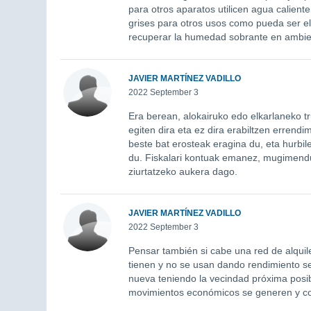
para otros aparatos utilicen agua calient
grises para otros usos como pueda ser el 
recuperar la humedad sobrante en ambi
JAVIER MARTÍNEZ VADILLO
2022 September 3
Era berean, alokairuko edo elkarlaneko t
egiten dira eta ez dira erabiltzen errend
beste bat erosteak eragina du, eta hurb
du. Fiskalari kontuak emanez, mugimendu
ziurtatzeko aukera dago.
JAVIER MARTÍNEZ VADILLO
2022 September 3
Pensar también si cabe una red de alquil
tienen y no se usan dando rendimiento 
nueva teniendo la vecindad próxima posibi
movimientos económicos se generen y con 