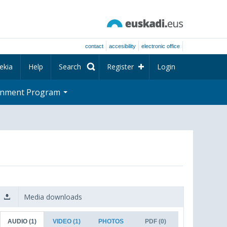
contact
accesibility
electronic office
ekia
Help
Search
Register
Login
rnment Program
Media downloads
AUDIO
(1)
VIDEO
(1)
PHOTOS
PDF
(0)