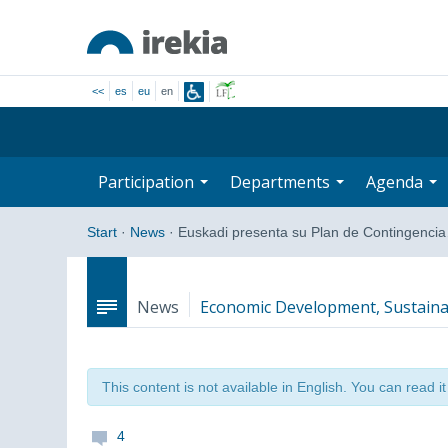
<<
es
eu
en
Participation
Departments
Agenda
Start
·
News
·
Euskadi presenta su Plan de Contingenci
News
Economic Development, Sustaina
This content is not available in English. You can read i
4