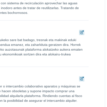
e con sistema de recirculación aprovechar las aguas
inodoro antes de tratar de reutilizarlas. Tratando de
entes bochornosos.
rukeko sare bat badago, tresnak eta makinak eduki
imendua emanez, eta zaharkituta geratzen dira. Horrek
ileko auzotasunak plataforma alokatzeko aukera ematen
 ekonomikoak sortzen dira eta alokairu-trukea
er o intercambio colaborativo aparatos y máquinas se
se hacen obsoletas y supone impacto comprar una
lidad alquilarla plataforma. Rindiendo cuentas al fisco
la posibilidad de asegurar el intercambio alquiler.