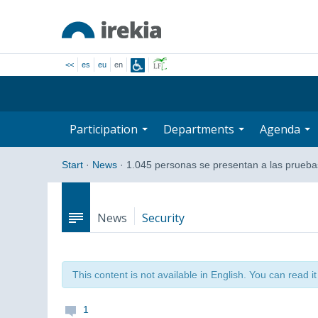
<<
es
eu
en
Participation
Departments
Agenda
Start
·
News
·
1.045 personas se presentan a las prueb
News
Security
This content is not available in English. You can read i
1