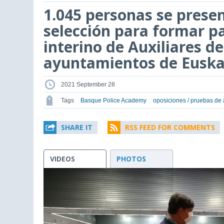
1.045 personas se prese
selección para formar pa
interino de Auxiliares de
ayuntamientos de Euska
2021 September 28
Tags
Basque Police Academy
oposiciones / pruebas de
SHARE IT
RSS FEED FOR COMMENTS
VIDEOS
PHOTOS
This
is
a
modal
window.