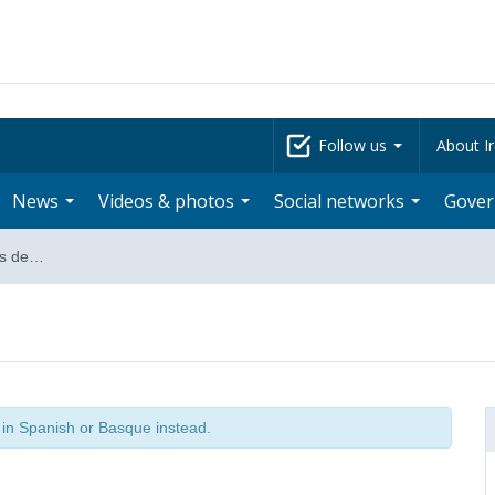
Follow us
About Ir
News
Videos & photos
Social networks
Gove
as de…
t in Spanish or Basque instead.