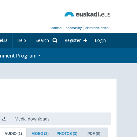
contact
accesibility
electronic office
ekia
Help
Search
Register
Login
rnment Program
Media downloads
AUDIO
(1)
VIDEO
(2)
PHOTOS
(3)
PDF
(0)