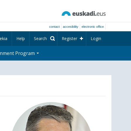
contact
accesibility
electronic office
ekia
Help
Search
Register
Login
rnment Program