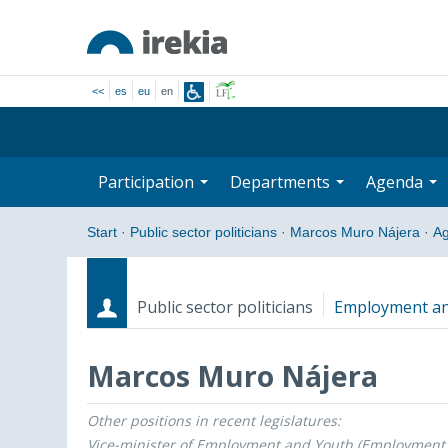
<<
es
eu
en
Participation
Departments
Agenda
Start
·
Public sector politicians
·
Marcos Muro Nájera
·
A
Public sector politicians
Employment and
Marcos Muro Nájera
Other positions in recent legislatures:
Roles
Start date - End date
Vice-minister of Employment and Youth (Employment a