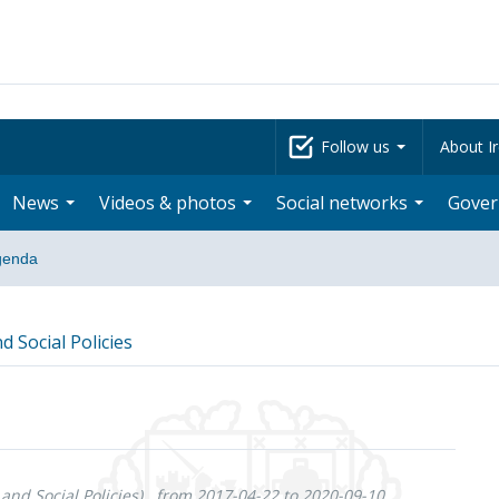
Follow us
About Ir
News
Videos & photos
Social networks
Gove
genda
 Social Policies
nd Social Policies)
from 2017-04-22 to 2020-09-10