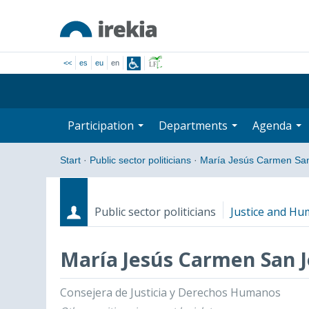
<<
es
eu
en
Participation
Departments
Agenda
Start
·
Public sector politicians
·
María Jesús Carmen Sa
Public sector politicians
Justice and Hu
María Jesús Carmen San J
Roles
Start date - End date
Consejera de Justicia y Derechos Humanos