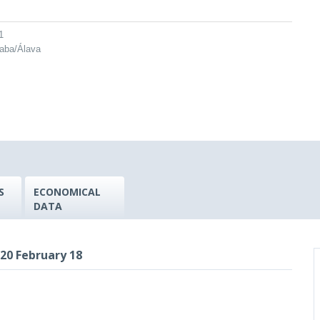
1
raba/Álava
S
ECONOMICAL
DATA
20 February 18