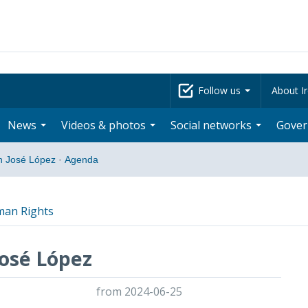
Follow us
About Ir
News
Videos & photos
Social networks
Gove
n José López
·
Agenda
man Rights
osé López
from 2024-06-25