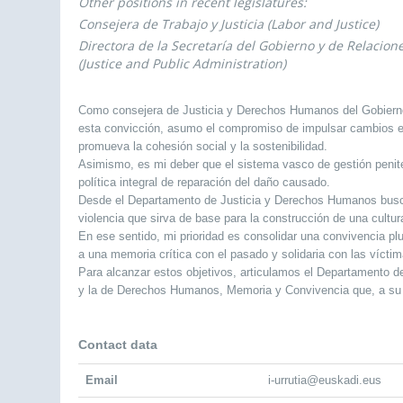
Other positions in recent legislatures:
Consejera de Trabajo y Justicia (Labor and Justice)
Directora de la Secretaría del Gobierno y de Relacion
(Justice and Public Administration)
Como consejera de Justicia y Derechos Humanos del Gobierno 
esta convicción, asumo el compromiso de impulsar cambios est
promueva la cohesión social y la sostenibilidad.
Asimismo, es mi deber que el sistema vasco de gestión penite
política integral de reparación del daño causado.
Desde el Departamento de Justicia y Derechos Humanos busc
violencia que sirva de base para la construcción de una cultu
En ese sentido, mi prioridad es consolidar una convivencia p
a una memoria crítica con el pasado y solidaria con las víctim
Para alcanzar estos objetivos, articulamos el Departamento d
y la de Derechos Humanos, Memoria y Convivencia que, a su v
Contact data
Email
i-urrutia@euskadi.eus