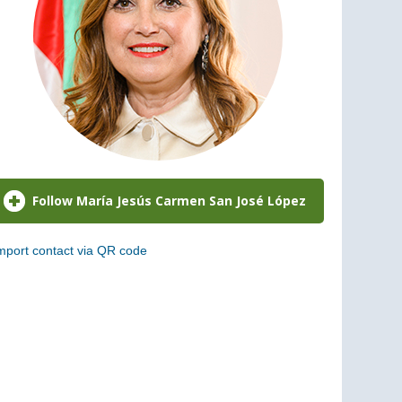
mport contact via QR code
can the following code to add this charge to your
ontacts (vCard)