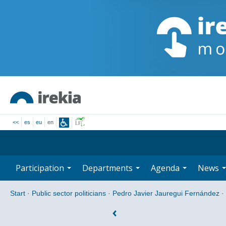
<<
es
eu
en
Participation
Departments
Agenda
News
Start
·
Public sector politicians
·
Pedro Javier Jauregui Fernández
·