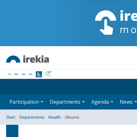
<<
es
eu
en
Participation
Departments
Agenda
News
Start
·
Departments
·
Health
·
Albums