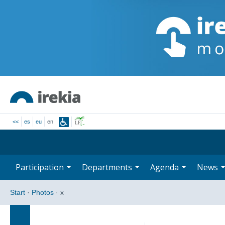
<<
es
eu
en
Participation
Departments
Agenda
News
Start
·
Photos
·
x