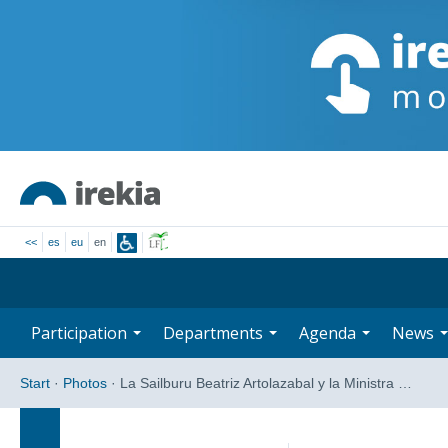
<<
es
eu
en
Participation
Departments
Agenda
News
Start
·
Photos
·
La Sailburu Beatriz Artolazabal y la Ministra …